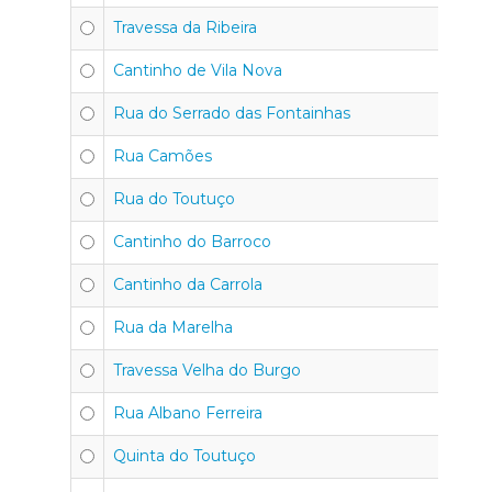
Travessa da Ribeira
4
Cantinho de Vila Nova
4
Rua do Serrado das Fontainhas
4
Rua Camões
4
Rua do Toutuço
4
Cantinho do Barroco
4
Cantinho da Carrola
4
Rua da Marelha
4
Travessa Velha do Burgo
4
Rua Albano Ferreira
45
Quinta do Toutuço
45