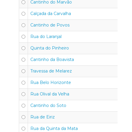
Cantinho do Marvão
4
Calçada da Carvalha
4
Cantinho de Povos
4
Rua do Laranjal
4
Quinta do Pinheiro
4
Cantinho da Boavista
4
Travessa de Melarez
4
Rua Belo Horizonte
4
Rua Olival da Velha
4
Cantinho do Soto
4
Rua de Eiriz
4
Rua da Quinta da Mata
4