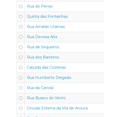
Rua do Penso
4
Quinta das Fontainhas
4
Rua Arnaldo Lhamas
4
Rua Devesa Alta
4
Rua de Sequeiros
4
Rua dos Barreiros
4
Calçada das Costeiras
4
Rua Humberto Delgado
4
Rua da Carrola
4
Rua Buraco do Vento
4
Circular Externa da Vila de Arouca
4