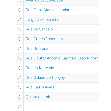
Avenida da Liberdade
4
Rua Dom Afonso Henriques
4
Largo Dom Sancho I
4
Rua de Cancelo
4
Rua Guerra Junqueiro
4
Rua Romariz
4
Rua Doutor António Casimiro Leão Pimentel
4
Rua do Mercado
4
Rua Cidade de Poligny
4
Rua Carlos Alves
4
Quinta do Lobo
4
4