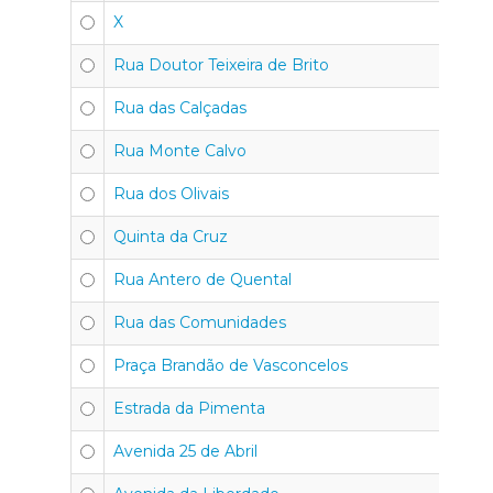
X
4
Rua Doutor Teixeira de Brito
4
Rua das Calçadas
4
Rua Monte Calvo
4
Rua dos Olivais
4
Quinta da Cruz
4
Rua Antero de Quental
4
Rua das Comunidades
4
Praça Brandão de Vasconcelos
4
Estrada da Pimenta
4
Avenida 25 de Abril
4