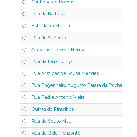
Cantinho do Pomar
4
Rua da Barbosa
4
Estrada da Manga
4
Rua de S. Pedro
4
Aldeamento Sem Nome
4
Rua da Leira Longa
4
Rua Aristides de Sousa Mendes
4
Rua Engenheiro Augusto Barata da Rocha
4
Rua Padre António Vieira
4
Quinta de Pintalhos
4
Rua do Souto Mau
4
Rua de Belo Horizonte
4