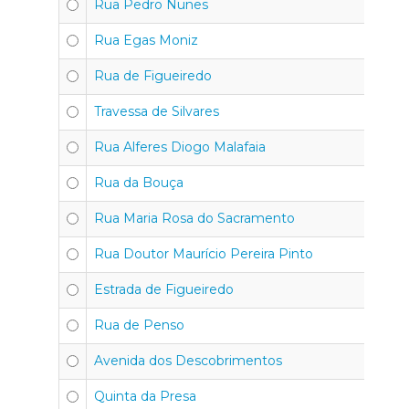
Rua Pedro Nunes
45
Rua Egas Moniz
4
Rua de Figueiredo
4
Travessa de Silvares
4
Rua Alferes Diogo Malafaia
4
Rua da Bouça
45
Rua Maria Rosa do Sacramento
4
Rua Doutor Maurício Pereira Pinto
4
Estrada de Figueiredo
4
Rua de Penso
4
Avenida dos Descobrimentos
4
Quinta da Presa
45