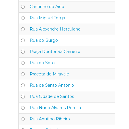
Cantinho do Aido
4
Rua Miguel Torga
4
Rua Alexandre Herculano
45
Rua do Burgo
4
Praça Doutor Sá Carneiro
45
Rua do Soto
4
Praceta de Miravale
4
Rua de Santo António
4
Rua Cidade de Santos
45
Rua Nuno Álvares Pereira
4
Rua Aquilino Ribeiro
4