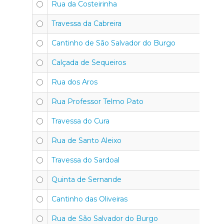
Rua da Costeirinha
4
Travessa da Cabreira
4
Cantinho de São Salvador do Burgo
4
Calçada de Sequeiros
4
Rua dos Aros
4
Rua Professor Telmo Pato
4
Travessa do Cura
4
Rua de Santo Aleixo
4
Travessa do Sardoal
4
Quinta de Sernande
4
Cantinho das Oliveiras
4
Rua de São Salvador do Burgo
4