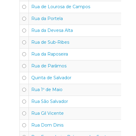
Rua de Lourosa de Campos
45
Rua da Portela
4
Rua da Devesa Alta
4
Rua de Sub-Ribes
4
Rua da Raposeira
4
Rua de Parâmos
4
Quinta de Salvador
4
Rua 1º de Maio
45
Rua São Salvador
4
Rua Gil Vicente
4
Rua Dom Dinis
4