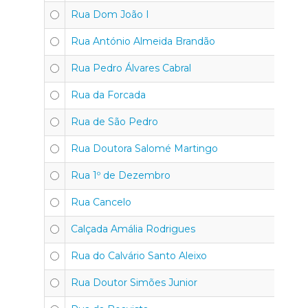
Rua Dom João I
4
Rua António Almeida Brandão
4
Rua Pedro Álvares Cabral
4
Rua da Forcada
45
Rua de São Pedro
4
Rua Doutora Salomé Martingo
4
Rua 1º de Dezembro
45
Rua Cancelo
4
Calçada Amália Rodrigues
4
Rua do Calvário Santo Aleixo
4
Rua Doutor Simões Junior
4