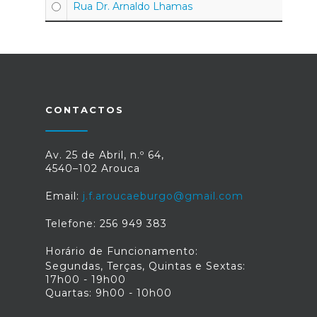
Rua Dr. Arnaldo Lhamas
4
CONTACTOS
Av. 25 de Abril, n.º 64,
4540–102 Arouca
Email:
j.f.aroucaeburgo@gmail.com
Telefone: 256 949 383
Horário de Funcionamento:
Segundas, Terças, Quintas e Sextas:
17h00 - 19h00
Quartas: 9h00 - 10h00