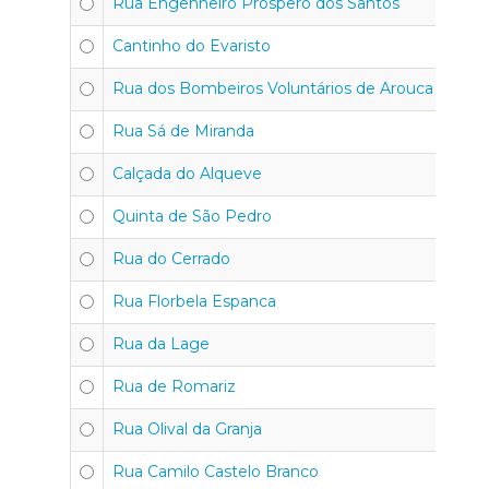
Rua Engenheiro Próspero dos Santos
4
Cantinho do Evaristo
4
Rua dos Bombeiros Voluntários de Arouca
4
Rua Sá de Miranda
45
Calçada do Alqueve
4
Quinta de São Pedro
4
Rua do Cerrado
4
Rua Florbela Espanca
4
Rua da Lage
4
Rua de Romariz
4
Rua Olival da Granja
4
Rua Camilo Castelo Branco
4