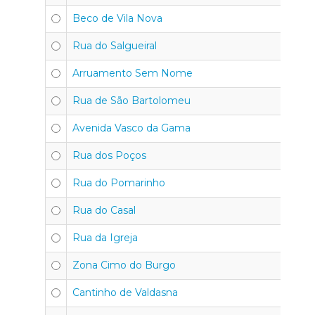
Beco de Vila Nova
4
Rua do Salgueiral
4
Arruamento Sem Nome
4
Rua de São Bartolomeu
4
Avenida Vasco da Gama
4
Rua dos Poços
4
Rua do Pomarinho
4
Rua do Casal
4
Rua da Igreja
4
Zona Cimo do Burgo
4
Cantinho de Valdasna
4