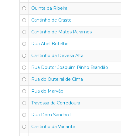
Quinta da Ribeira
4
Cantinho de Crasto
4
Cantinho de Matos Paramos
4
Rua Abel Botelho
4
Cantinho da Devesa Alta
4
Rua Doutor Joaquim Pinho Brandão
4
Rua do Outeiral de Cima
4
Rua do Marvão
4
Travessa da Corredoura
4
Rua Dom Sancho I
4
Cantinho da Variante
4