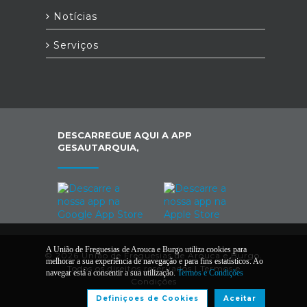
Notícias
Serviços
DESCARREGUE AQUI A APP
GESAUTARQUIA,
A União de Freguesias de Arouca e Burgo utiliza cookies para
© 2026 União de Freguesias de Arouca e Burgo.
melhorar a sua experiência de navegação e para fins estatísticos. Ao
Todos os direitos reservados |
Termos e
navegar está a consentir a sua utilização.
Termos e Condições
Condições
Definiçoes de Cookies
Aceitar