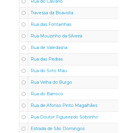
Rua do Calvário
4
Travessa da Boavista
4
Rua das Fontainhas
4
Rua Mouzinho da Silveira
4
Rua de Valedasna
4
Rua das Pedras
45
Rua do Soto Mau
4
Rua Velha do Burgo
4
Rua do Barroco
4
Rua de Afonso Pinto Magalhães
4
Rua Doutor Figueiredo Sobrinho
4
Estrada de São Domingos
4