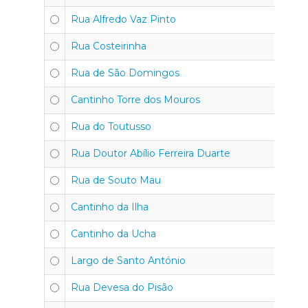
Rua Alfredo Vaz Pinto
4
Rua Costeirinha
4
Rua de São Domingos
4
Cantinho Torre dos Mouros
45
Rua do Toutusso
45
Rua Doutor Abílio Ferreira Duarte
4
Rua de Souto Mau
4
Cantinho da Ilha
4
Cantinho da Ucha
4
Largo de Santo António
4
Rua Devesa do Pisão
4