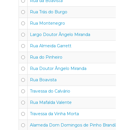
Rua da Boavista
4
Rua Trás do Burgo
4
Rua Montenegro
4
Largo Doutor Ângelo Miranda
4
Rua Almeida Garrett
4
Rua do Pinheiro
4
Rua Doutor Ângelo Miranda
4
Rua Boavista
4
Travessa do Calvário
4
Rua Mafalda Valente
4
Travessa da Vinha Morta
4
Alameda Dom Domingos de Pinho Brandão
4