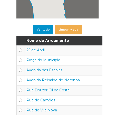
Ver tudo
Limpar Mapa
Nome do Arruamento
C
25 de Abril
4
Praça do Município
4
Avenida das Escolas
4
Avenida Reinaldo de Noronha
4
Rua Doutor Gil da Costa
4
Rua de Camões
4
Rua de Vila Nova
4