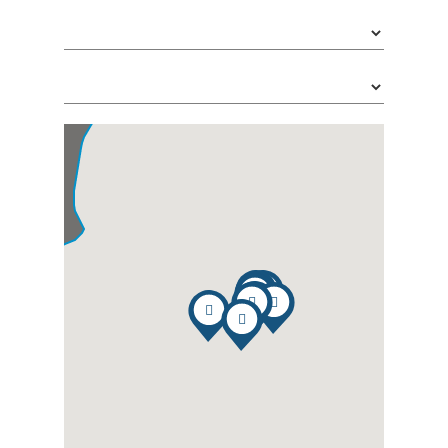







